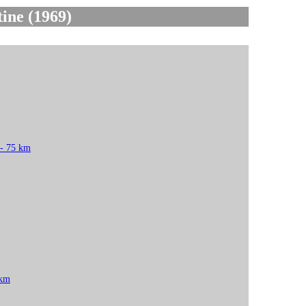
ne (1969)
 - 75 km
 km