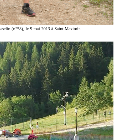
osselin (n°58), le 9 mai 2013 à Saint Maximin