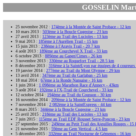
GOSSELIN Marti
25 novembre 2012 :
174ème à la Montée de Saint Probace - 12 km
10 mars 2013 :
503ème à la Boucle Cugeoise - 23 km
27 avril 2013 :
123ème au Trail des Lucioles - 13 km
9 mai 2013 :
185ème à l'Aurélien Trail - 15 km
15 juin 2013 :
238ème à l'Aravis Trail - 20.7 km
4 août 2013 :
189ème au Courchevel X Trail - 33 km
6 octobre 2013 :
889ème au Gapen'Cimes - 26 km
3 novembre 2013 :
330ème au Roquefort Trail - 28.5 km
8 décembre 2013 :
316ème à la SaintéLyon par équipes de 4 coureurs
19 janvier 2014 :
277ème au Trail du Mont Olympe - 29 km
13 avril 2014 :
347ème au Trail du Garlaban - 25 km
18 mai 2014 :
67ème à la Ronde Nansaise - 16 km
1 juin 2014 :
1 098ème au Marathon Race d'Annecy - 43km
3 août 2014 :
192ème à l'X-Trail de Courchevel - 33 km
12 octobre 2014 :
194ème au Trail du Cousson - 30 km
16 novembre 2014 :
209ème à la Montée de Saint Probace - 12 km
7 novembre 2014 :
2 082ème à la SaintExpress - 44 km
8 mars 2015 :
344ème à la Boucle Cugeoise - 23 km
25 avril 2015 :
218ème au Trail des Lucioles - 13 km
7 juin 2015 :
115ème au Trail EDF Rousset Serre-Ponçon - 23 km
27 septembre 2015 :
249ème au Petit Trail des Aiguilles Rouges - 15
21 novembre 2015 :
59ème au Gem Vertical - 4.5 km
5 décembre 2015 :
332ème au Trail Nocturne de Gémenos - 16 km