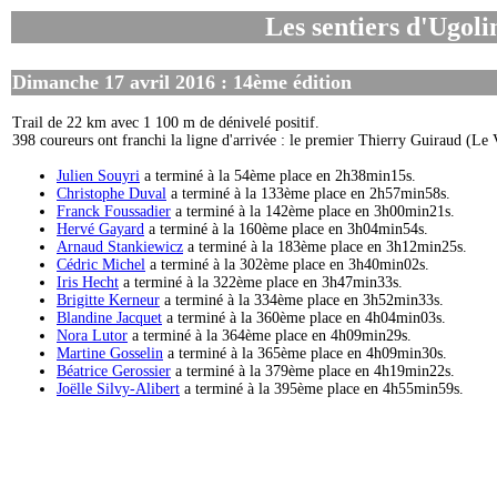
Les sentiers d'Ugolin
Dimanche 17 avril 2016 : 14ème édition
Trail de 22 km avec 1 100 m de dénivelé positif.
398 coureurs ont franchi la ligne d'arrivée : le premier Thierry Guiraud (L
Julien Souyri
a terminé à la 54ème place en 2h38min15s.
Christophe Duval
a terminé à la 133ème place en 2h57min58s.
Franck Foussadier
a terminé à la 142ème place en 3h00min21s.
Hervé Gayard
a terminé à la 160ème place en 3h04min54s.
Arnaud Stankiewicz
a terminé à la 183ème place en 3h12min25s.
Cédric Michel
a terminé à la 302ème place en 3h40min02s.
Iris Hecht
a terminé à la 322ème place en 3h47min33s.
Brigitte Kerneur
a terminé à la 334ème place en 3h52min33s.
Blandine Jacquet
a terminé à la 360ème place en 4h04min03s.
Nora Lutor
a terminé à la 364ème place en 4h09min29s.
Martine Gosselin
a terminé à la 365ème place en 4h09min30s.
Béatrice Gerossier
a terminé à la 379ème place en 4h19min22s.
Joëlle Silvy-Alibert
a terminé à la 395ème place en 4h55min59s.