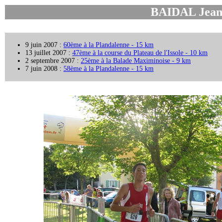
BAIDAL Jean
9 juin 2007 :
60ème à la Plandalenne - 15 km
13 juillet 2007 :
47ème à la course du Plateau de l'Issole - 10 km
2 septembre 2007 :
25ème à la Balade Maximinoise - 9 km
7 juin 2008 :
58ème à la Plandalenne - 15 km