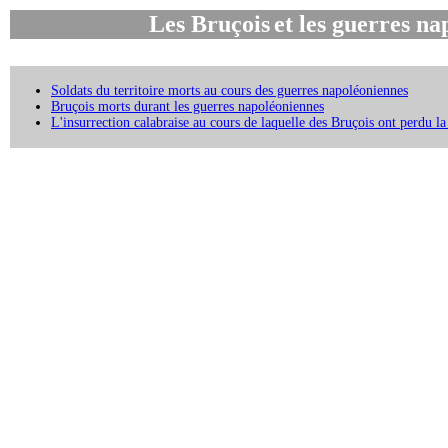
Les Bruçois
et les guerres n
Soldats du territoire morts au cours des guerres napoléoniennes
Bruçois morts durant les guerres napoléoniennes
L'insurrection calabraise au cours de laquelle des Bruçois ont perdu la