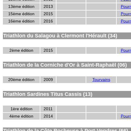
13ème édition
2013
Pourr
15ème édition
2015
Pourr
16ème édition
2016
Pourr
Triathlon du Salagou à Clermont l'Hérault (34)
2ème édition
2015
Pourr
Triathlon de la Corniche d'Or à Saint-Raphaël (06)
20ème édition
2009
Tourvains
Triathlon Sardines Titus Cassis (13)
1ère édition
2011
4ème édition
2014
Pourr
Triathlon de la Côte Rocheuse à Port-Vendres (66)