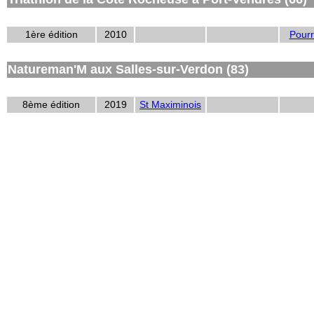
1ère édition
2010
Pourr
Natureman'M aux Salles-sur-Verdon (83)
8ème édition
2019
St Maximinois