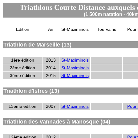
Triathlons Courte Distance auxquels on
(1 500m natation - 40km
Edition
An
St-Maximinois
Tourvains
Pourr
Triathlon de Marseille (13)
1ère édition
2013
St-Maximinois
2ème édition
2014
St-Maximinois
3ème édition
2015
St-Maximinois
Triathlon d'Istres (13)
13ème édition
2007
St-Maximinois
Pourr
Triathlon des Vannades à Manosque (04)
12ème édition
2012
Pourr