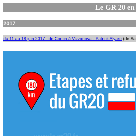
Le GR 20 en
2017
du 11 au 18 juin 2017 : de Conca à Vizzanova - Patrick Alyare
(de Sa