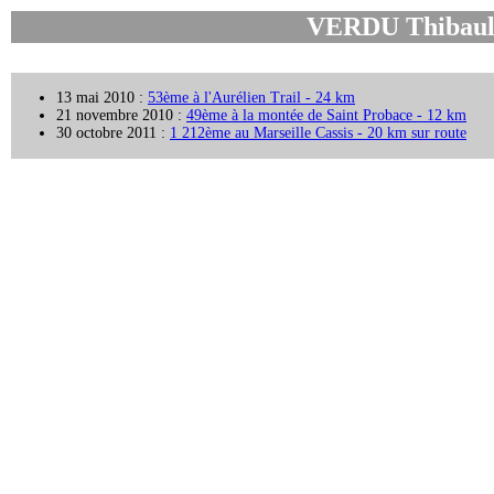
VERDU Thibaul
13 mai 2010 :
53ème à l'Aurélien Trail - 24 km
21 novembre 2010 :
49ème à la montée de Saint Probace - 12 km
30 octobre 2011 :
1 212ème au Marseille Cassis - 20 km sur route