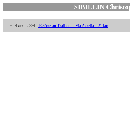
SIBILLIN Christo
4 avril 2004 :
105ème au Trail de la Via Aurelia - 21 km