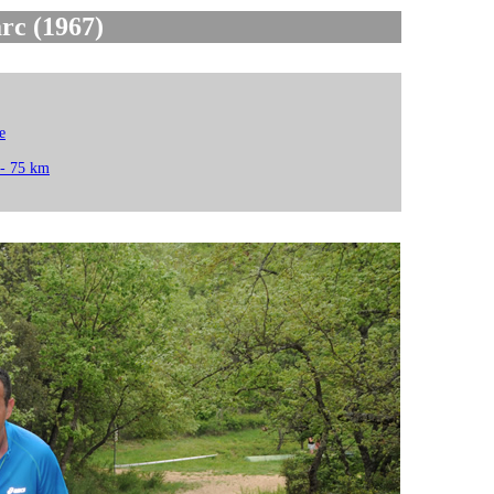
c (1967)
e
 - 75 km