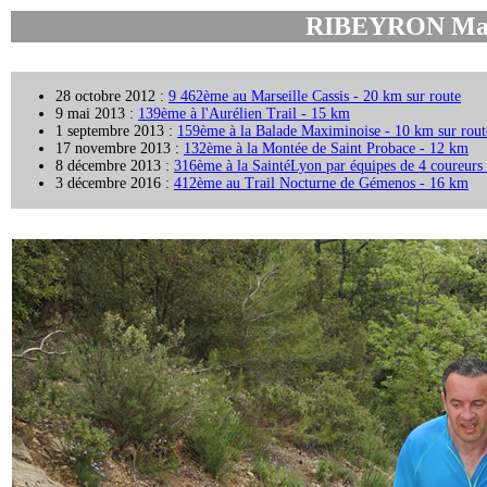
RIBEYRON Mar
28 octobre 2012 :
9 462ème au Marseille Cassis - 20 km sur route
9 mai 2013 :
139ème à l'Aurélien Trail - 15 km
1 septembre 2013 :
159ème à la Balade Maximinoise - 10 km sur rout
17 novembre 2013 :
132ème à la Montée de Saint Probace - 12 km
8 décembre 2013 :
316ème à la SaintéLyon par équipes de 4 coureurs
3 décembre 2016 :
412ème au Trail Nocturne de Gémenos - 16 km