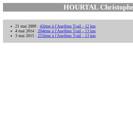
HOURTAL Christophe 
21 mai 2009 :
42ème à l'Aurélien Trail - 12 km
4 mai 2014 :
204ème à l'Aurélien Trail - 13 km
3 mai 2015 :
255ème à l'Aurélien Trail - 13 km