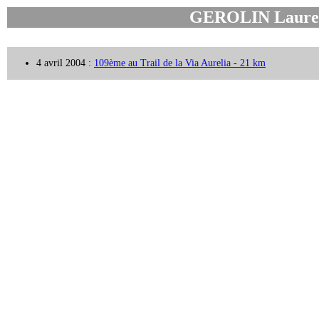
GEROLIN Laure
4 avril 2004 :
109ème au Trail de la Via Aurelia - 21 km