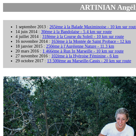
ARTINIAN Angéli
1 septembre 2013 :
265ème à la Balade Maximinoise - 10 km sur rout
14 juin 2014 :
30ème à la Bandolaise - 5.4 km sur route
4 juillet 2014 :
318ème à la Course du Soleil - 10 km sur route
16 novembre 2014 :
163ème à la Montée de Saint Probace - 12 km
18 janvier 2015 :
250ème à l'Auréienne Nature - 11.3 km
20 mars 2016 :
1 466ème à Run In Marseille - 10 km sur route
27 novembre 2016 :
102ème à la Hyèroise Féminine - 6 km
29 octobre 2017 :
13 500ème au Marseille-Cassis - 20 km sur route