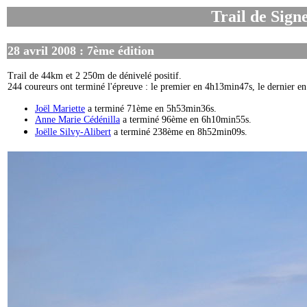
Trail de Sign
28 avril 2008 : 7ème édition
Trail de 44km et 2 250m de dénivelé positif.
244 coureurs ont terminé l'épreuve : le premier en 4h13min47s, le dernier 
Joël Mariette
a terminé 71ème en 5h53min36s.
Anne Marie Cédénilla
a terminé 96ème en 6h10min55s.
Joëlle Silvy-Alibert
a terminé 238ème en 8h52min09s.