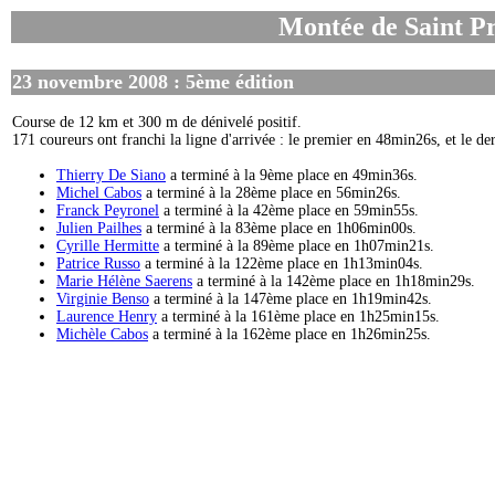
Montée de Saint P
23 novembre 2008 : 5ème édition
Course de 12 km et 300 m de dénivelé positif.
171 coureurs ont franchi la ligne d'arrivée : le premier en 48min26s, et le d
Thierry De Siano
a terminé à la 9ème place en 49min36s.
Michel Cabos
a terminé à la 28ème place en 56min26s.
Franck Peyronel
a terminé à la 42ème place en 59min55s.
Julien Pailhes
a terminé à la 83ème place en 1h06min00s.
Cyrille Hermitte
a terminé à la 89ème place en 1h07min21s.
Patrice Russo
a terminé à la 122ème place en 1h13min04s.
Marie Hélène Saerens
a terminé à la 142ème place en 1h18min29s.
Virginie Benso
a terminé à la 147ème place en 1h19min42s.
Laurence Henry
a terminé à la 161ème place en 1h25min15s.
Michèle Cabos
a terminé à la 162ème place en 1h26min25s.