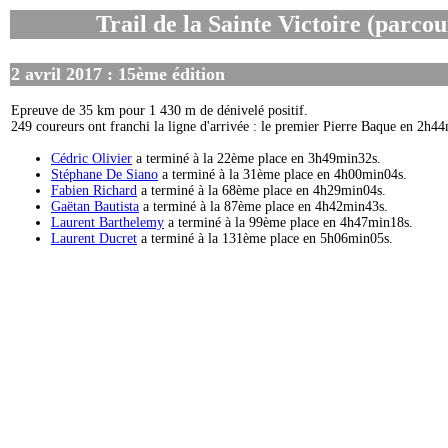
Trail de la Sainte Victoire (parco
2 avril 2017 : 15ème édition
Epreuve de 35 km pour 1 430 m de dénivelé positif.
249 coureurs ont franchi la ligne d'arrivée : le premier Pierre Baque en 2h
Cédric Olivier
a terminé à la 22ème place en 3h49min32s.
Stéphane De Siano
a terminé à la 31ème place en 4h00min04s.
Fabien Richard
a terminé à la 68ème place en 4h29min04s.
Gaëtan Bautista
a terminé à la 87ème place en 4h42min43s.
Laurent Barthelemy
​ a terminé à la 99ème place en 4h47min18s.
Laurent Ducret
a terminé à la 131ème place en 5h06min05s.