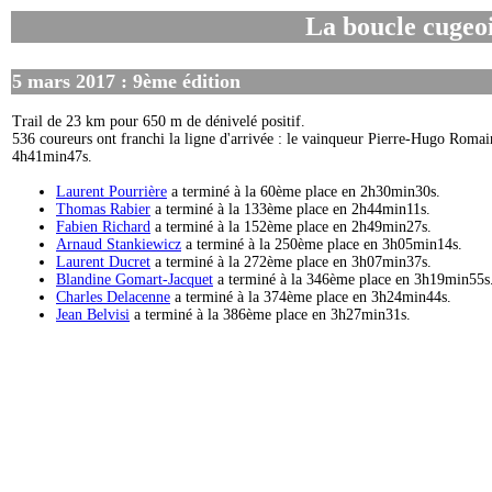
La boucle cugeoi
5 mars 2017 : 9ème édition
Trail de 23 km pour 650 m de dénivelé positif.
536 coureurs ont franchi la ligne d'arrivée : le vainqueur Pierre-Hugo Romai
4h41min47s.
Laurent Pourrière
a terminé à la 60ème place en 2h30min30s.
Thomas Rabier
a terminé à la 133ème place en 2h44min11s.
Fabien Richard
a terminé à la 152ème place en 2h49min27s.
Arnaud Stankiewicz
a terminé à la 250ème place en 3h05min14s.
Laurent Ducret
a terminé à la 272ème place en 3h07min37s.
Blandine Gomart-Jacquet
a terminé à la 346ème place en 3h19min55s
Charles Delacenne
a terminé à la 374ème place en 3h24min44s.
Jean Belvisi
a terminé à la 386ème place en 3h27min31s.