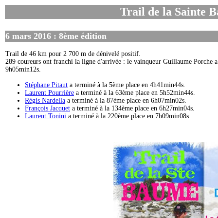
Trail de la Sainte 
6 mars 2016 : 8ème édition
Trail de 46 km pour 2 700 m de dénivelé positif.
289 coureurs ont franchi la ligne d'arrivée : le vainqueur Guillaume Porche 
9h05min12s.
Stéphane Pitaut
a terminé à la 5ème place en 4h41min44s.
Laurent Pourrière
a terminé à la 63ème place en 5h52min44s.
Régis Nardella
a terminé à la 87ème place en 6h07min02s.
François Jacquet
a terminé à la 134ème place en 6h27min04s.
Laurent Tonini
a terminé à la 220ème place en 7h09min08s.