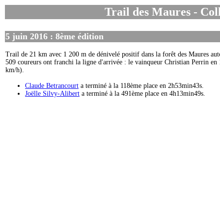
Trail des Maures - Col
5 juin 2016 : 8ème édition
Trail de 21 km avec 1 200 m de dénivelé positif dans la forêt des Maures aut
509 coureurs ont franchi la ligne d'arrivée : le vainqueur Christian Perrin 
km/h).
Claude Betrancourt
a terminé à la 118ème place en 2h53min43s.
Joëlle Silvy-Alibert
a terminé à la 491ème place en 4h13min49s.