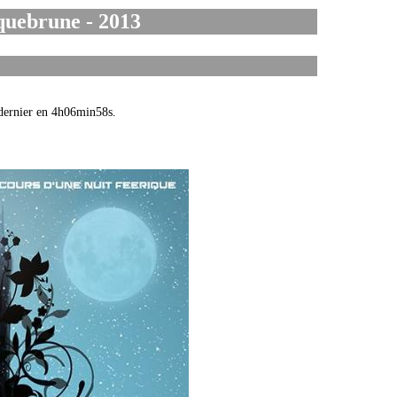
oquebrune - 2013
e dernier en 4h06min58s.