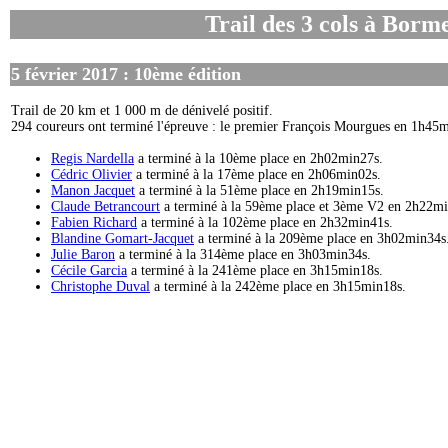
Trail des 3 cols à Borm
5 février 2017 : 10ème édition
Trail de 20 km et 1 000 m de dénivelé positif.
294 coureurs ont terminé l'épreuve : le premier François Mourgues en 1h45
Regis Nardella
a terminé à la 10ème place en 2h02min27s.
Cédric Olivier
a terminé à la 17ème place en 2h06min02s.
Manon Jacquet
a terminé à la 51ème place en 2h19min15s.
Claude Betrancourt
a terminé à la 59ème place et 3ème V2 en 2h22mi
Fabien Richard
a terminé à la 102ème place en 2h32min41s.
Blandine Gomart-Jacquet
a terminé à la 209ème place en 3h02min34s
Julie Baron
a terminé à la 314ème place en 3h03min34s.
Cécile Garcia
a terminé à la 241ème place en 3h15min18s.
Christophe Duval
a terminé à la 242ème place en 3h15min18s.