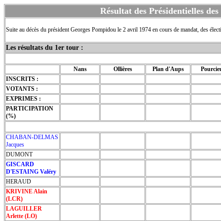
Résultat des Présidentielles des
Suite au décès du président Georges Pompidou le 2 avril 1974 en cours de mandat, des élect
Les résultats du 1er tour :
Nans
Ollières
Plan d'Aups
Pourcie
INSCRITS :
VOTANTS :
EXPRIMES :
PARTICIPATION
(%)
CHABAN-DELMAS
Jacques
DUMONT
GISCARD
D'ESTAING Valéry
HERAUD
KRIVINE Alain
(LCR)
LAGUILLER
Arlette (LO)