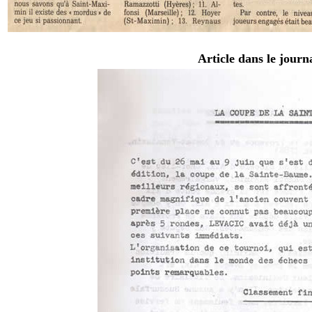
Article dans le journ