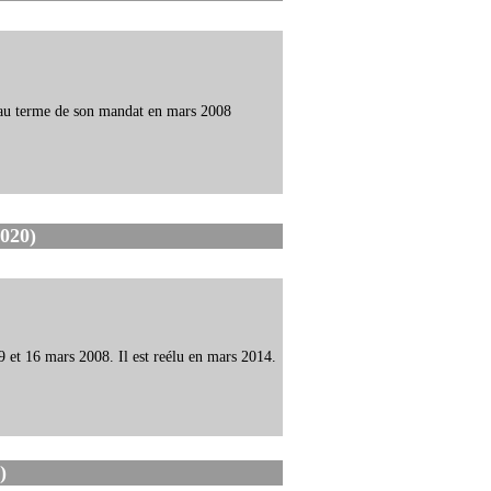
té au terme de son mandat en mars 2008
020)
 9 et 16 mars 2008. Il est reélu en mars 2014.
)