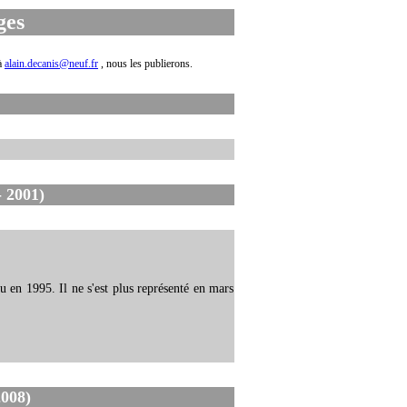
ges
 à
alain.decanis@neuf.fr
, nous les publierons.
 2001)
u en 1995. Il ne s'est plus représenté en mars
008)