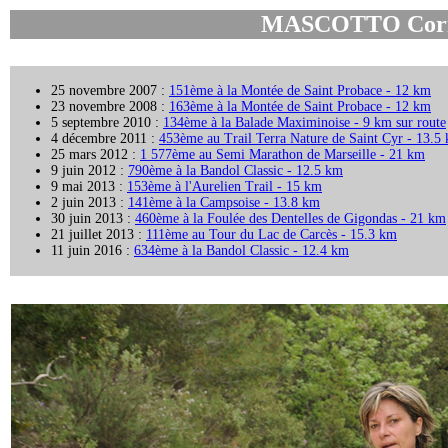
MASCOTTO Corin
25 novembre 2007 :
151ème à la Montée de Saint Probace - 12 km
23 novembre 2008 :
163ème à la Montée de Saint Probace - 12 km
5 septembre 2010 :
134ème à la Balade Maximinoise - 9 km sur route
4 décembre 2011 :
453ème au Trail Terra Nature de Saint Cyr - 13.5
25 mars 2012 :
1 577ème au Semi Marathon de Marseille - 21 km
9 juin 2012 :
790ème à la Bandol Classic - 12.5 km
9 mai 2013 :
153ème à l'Aurelien Trail - 15 km
2 juin 2013 :
141ème à la Campsoise - 13.8 km
30 juin 2013 :
460ème à la Foulée des Dentelles de Gigondas - 21 km
21 juillet 2013 :
111ème au Tour du Lac de Carcès - 15.3 km
11 juin 2016 :
634ème à la Bandol Classic - 12.4 km