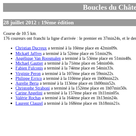
Boucles du Châte
28 juillet 2012 : 19ème édition
Course de 10.5 km.
176 coureurs ont franchi la ligne d'arrivée : le premier en 37min24s, et le d
Christian Ducreux
a terminé à la 10ème place en 42min09s.
Mickaël Jaffres
a terminé à la 52ème place en 51min29s.
Angélique Van Roosmalen
a terminé à la 53ème place en 51min48s.
Michael Gautier
a terminé à la 71ème place en 54min04s.
Fabien Fulconis
a terminé à la 74ème place en 54min33s.
Virginie Peron
a terminé à la 107ème place en 59min22s.
Philippe Errico
a terminé à la 110ème place en 1h00min22s.
Aurelie Beria
a terminé à la 113ème place en 1h00min52s.
Christophe Straboni
a terminé à la 152ème place en 1h07min50s.
Carine Angelini
a terminé à la 157ème place en 1h11min05s.
Valérie Rochas
a terminé à la 164ème place en 1h13min24s.
Laurent Clauzel
a terminé à la 168ème place en 1h18min21s.