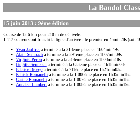
La Bandol Clas
15 juin 2013 : 9ème édition
Course de 12.6 km pour 210 m de dénivelé.
1 117 coureurs ont franchi la ligne d'arrivée : le premier en 45min28s (soit 
Yvan Jauffret
a terminé à la 218ème place en 1h04min49s.
Alain Sembach
a terminé à la 291ème place en 1h07min09s.
Virginie Peron
a terminé à la 314ème place en 1h08min18s.
Brigitte Sembach
a terminé à la 633ème place en 1h18min08s.
Fabrice Bicego
a terminé à la 711ème place en 1h21min03s.
Patrick Romanelli
a terminé à la 1 006ème place en 1h35min18s.
Carine Romanelli
a terminé à la 1 007ème place en 1h35min18s.
Annabel Lambert
a terminé à la 1 008ème place en 1h35min19s.