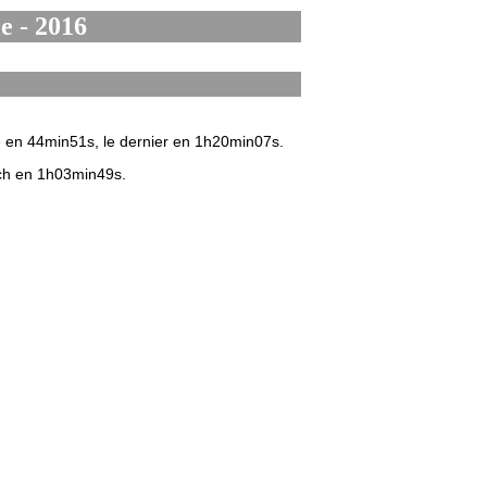
e - 2016
le en 44min51s, le dernier en 1h20min07s.
tch en 1h03min49s.