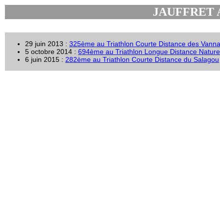
JAUFFRET 
29 juin 2013 :
325ème au Triathlon Courte Distance des Van
5 octobre 2014 :
694ème au Triathlon Longue Distance Natur
6 juin 2015 :
282ème au Triathlon Courte Distance du Salagou