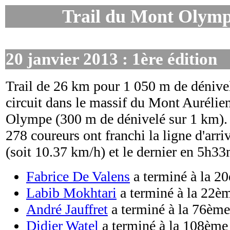
Trail du Mont Olymp
20 janvier 2013 : 1ère édition
Trail de 26 km pour 1 050 m de dénivel
circuit dans le massif du Mont Aurélie
Olympe (300 m de dénivelé sur 1 km).
278 coureurs ont franchi la ligne d'arr
(soit 10.37 km/h) et le dernier en 5h3
Fabrice De Valens
a terminé à la 2
Labib Mokhtari
a terminé à la 22è
André Jauffret
a terminé à la 76èm
Didier Watel
a terminé à la 108ème