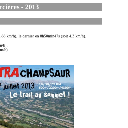
rcières - 2013
 9.88 km/h), le dernier en 8h50min47s (soit 4.3 km/h).
m/h).
km/h).