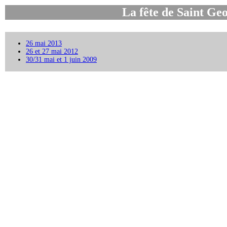
La fête de Saint Ge
26 mai 2013
26 et 27 mai 2012
30/31 mai et 1 juin 2009