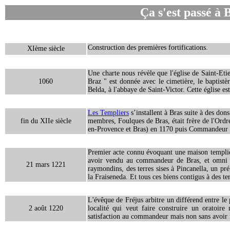
Ça s'est passé à 
Construction des premières fortifications.
XIème siècle
Une charte nous révèle que l'église de Saint-Et
1060
Braz " est donnée avec le cimetière, le baptistè
Belda, à l'abbaye de Saint-Victor. Cette église es
Les Templiers
s’installent à Bras suite à des dons
fin du XIIe siècle
membres, Foulques de Bras, était frère de l'Ordr
en-Provence et Bras) en 1170 puis Commandeur 
Premier acte connu évoquant une maison templiè
avoir vendu au commandeur de Bras, et omni 
21 mars 1221
raymondins, des terres sises à Pincanella, un pré
la Fraiseneda. Et tous ces biens contigus à des te
L'évêque de Fréjus arbitre un différend entre l
2 août 1220
localité qui veut faire construire un oratoire
satisfaction au commandeur mais non sans avoir