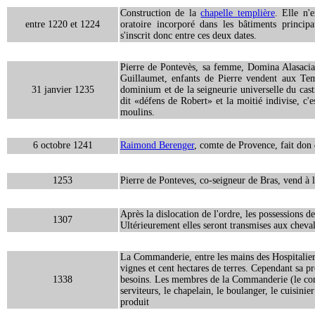
Construction de la
chapelle templière
. Elle n'
entre 1220 et 1224
oratoire incorporé dans les bâtiments princip
s'inscrit donc entre ces deux dates.
Pierre de Pontevès, sa femme, Domina Alasacia,
Guillaumet, enfants de Pierre vendent aux Te
31 janvier 1235
dominium et de la seigneurie universelle du cas
dit «défens de Robert» et la moitié indivise, c'e
moulins.
6 octobre 1241
Raimond Berenger
, comte de Provence, fait don 
1253
Pierre de Ponteves, co-seigneur de Bras, vend à l
Après la dislocation de l'ordre, les possessions d
1307
Ultérieurement elles seront transmises aux cheval
La Commanderie, entre les mains des Hospitaliers
vignes et cent hectares de terres. Cependant sa pr
1338
besoins. Les membres de la Commanderie (le com
serviteurs, le chapelain, le boulanger, le cuisini
produit