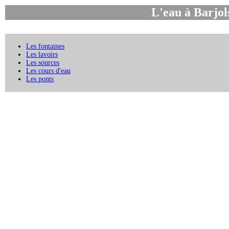
L'eau à Barjol
Les fontaines
Les lavoirs
Les sources
Les cours d'eau
Les ponts