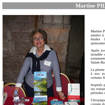
Martine P
Martine P
années à 
études li
quinzaine
Après avo
installée
notammen
Sainte-B
La plume 
à nos tr
certains f
Inspirée 
ses roman
périodes 
Chroniqu
croisée d